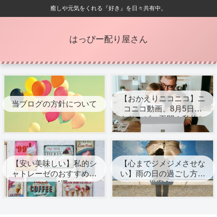
癒しや元気をくれる『好き』を日々共有中。
はっぴー配り屋さん
【おかえりニコニコ】ニ
当ブログの方針について
コニコ動画、8月5日か
らサービス再開！私的お
すすめ配信者8選
【安い美味しい】私的シ
【心までジメジメさせな
ャトレーゼのおすすめア
い】雨の日の過ごし方の
イス4選
提案4つ