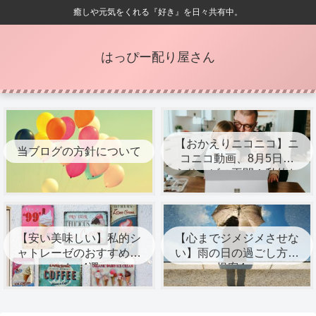
癒しや元気をくれる『好き』を日々共有中。
はっぴー配り屋さん
【おかえりニコニコ】ニ
当ブログの方針について
コニコ動画、8月5日か
らサービス再開！私的お
すすめ配信者8選
【安い美味しい】私的シ
【心までジメジメさせな
ャトレーゼのおすすめア
い】雨の日の過ごし方の
イス4選
提案4つ